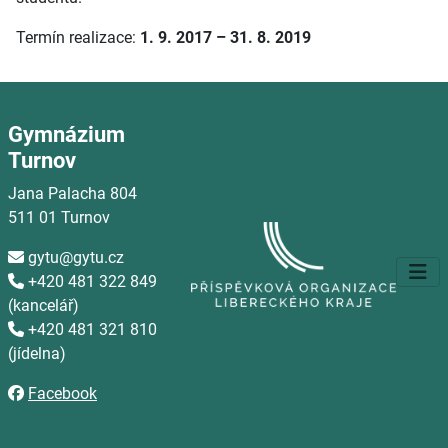
Termín realizace:
1. 9. 2017 – 31. 8. 2019
Gymnázium
Turnov
Jana Palacha 804
511 01 Turnov
gytu@gytu.cz

+420 481 322 849

(kancelář)
+420 481 321 810

(jídelna)
Facebook